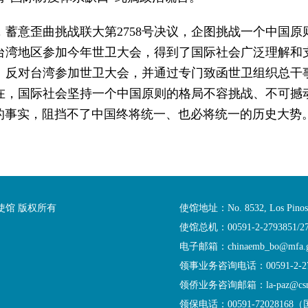
蓄意歪曲挑战联大第2758号决议，企图挑战一个中国
台湾地区参加今年世卫大会，得到了国际社会广泛理解和
则、反对台湾参加世卫大会，并通过专门致函世卫组织总
在，国际社会坚持一个中国原则的格局不容挑战、不可撼
事实，阻挡不了中国终将统一、也必将统一的历史大势。“
馆 版权所有
使馆地址：No. 8532, Los Pinos, L
使馆总机：00591-2-2793851/27
电子邮箱：chinaemb_bo@mfa
领事业务咨询电话：00591-2-279
领侨业务咨询邮箱：la-paz@csm.m
领保电话：00591-72028