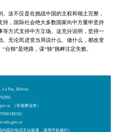
原则。这不仅是在挑战中国的主权和领土完整，
支持，国际社会绝大多数国家向中方重申坚持
干事等方式支持中方立场。这充分说明，坚持一
动。无论民进党当局说什么、做什么，都改变
台独”是绝路，谋“独”挑衅注定失败。
a Paz, Bolivia
92902
.gov.cn （非领事业务）
3851转502
fa.gov.cn
168（国内固定电话无法拨通，请用手机拨打）