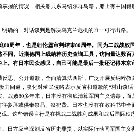
前掌握的情况，相关船只系马绍尔群岛籍，船上有中国籍
、明确的，对话谈判是解决乌克兰危机的唯一可行出路。
庭80周年，也是纽伦堡审判结束80周年。同为二战战败
然不同。近期德国上线纳粹历史查询工具，访问量达数百
尘上。有日本民众感叹，自己可能是最后一批还记得东京
诚反思、公开道歉，全面清算法西斯，广泛开展反纳粹教
极力回避，淡化对殖民侵略表示反省和道歉的“村山谈话”
案。战败80多年来，日本没有彻底清算军国主义遗毒，而
要前往参拜或供奉祭品、祭祀费。日本也没有在教科书中全
史观。这些错误言行是在挑战二战胜利成果和战后国际秩
任。日方应当深刻反省历史罪责，以实际行动同军国主义